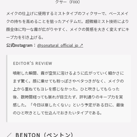
クサー（FIXX）
メイクの仕上げに使用するミストタイプのフィクサーで、ベースメイ
クの持ちを高めることを狙ったアイテムだ。超微細ミスト技術により
顔全体に均一な霧が広がりやすく、メイクの質感を大きく変えずにキ
ープ力を引き上げる。
公式Instagram：
@sonatural_official_jp ↗
EDITOR'S REVIEW
噴射した瞬間、霧が空気に溶けるように広がっていく細かさに
まず驚く。顔に乗せても粉っぽさやベタつきがなく、メイクの
上から重ねてもヨレを感じなかった。ひと吹きしてもらった
後、数時間経っても崩れが目立たず、評判通りのキープ力を実
感した。「今日は崩したくない」という予定がある日に、最後
のひと吹きとして仕込んでおきたいタイプである。
BENTON（ベントン）