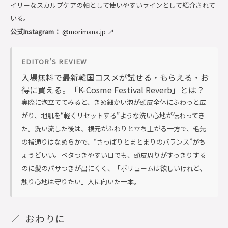
イリーなスカルプケアの軸として使いやすいラインとして紹介されて
いる。
公式Instagram：
@morimana.jp ↗
EDITOR'S REVIEW
入場無料で最新韓国コスメが試せる・もらえる・お
得に買える。「K-Cosme Festival Reverb」とは？
実際に泡立ててみると、きめ細かい泡が頭皮全体にふわっと広
がり、地肌を“軽くリセットする”ような洗い心地が伝わってき
た。洗い流した後は、根元がふわりと立ち上がる一方で、毛先
の指通りはなめらかで、“さっぱりとまとまりのバランス”がち
ょうどいい。ベタつきやすい日でも、頭皮周りがすっきりする
のに髪のパサつきが出にくく、「ボリュームは欲しいけれど、
触り心地は守りたい」人に向いた一本。
おわりに