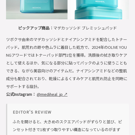
ピックアップ商品：
マデカッソシド ブレミッシュパッド
ツボクサ由来のマデカッソシドとナイアシンアミドを配合したトナー
パッド。肌荒れの跡や色ムラに着目した処方で、2024年のOLIVE YOU
NGアワードではトナーパッド部門1位を獲得。洗顔後の拭き取りケア
として使えるほか、気になる部分に貼ってパックのように使うことも
できる、ながら美容向けのアイテムだ。ナイアシンアミドなどの整肌
成分も配合されており、乾燥によるくすみケアと肌荒れ防止を同時に
サポートする設計。
公式Instagram：
@mediheal_jp ↗
EDITOR'S REVIEW
ふたを開けると、大きめのスクエアパッドがずらりと並び、ピ
ンセット付きで1枚ずつ取りやすい構造になっているのがまず