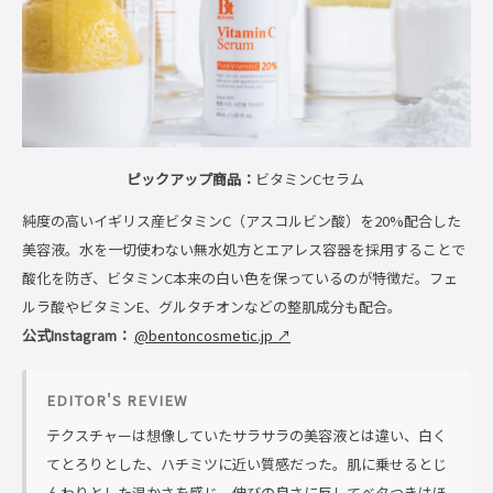
ピックアップ商品：
ビタミンCセラム
純度の高いイギリス産ビタミンC（アスコルビン酸）を20%配合した
美容液。水を一切使わない無水処方とエアレス容器を採用することで
酸化を防ぎ、ビタミンC本来の白い色を保っているのが特徴だ。フェ
ルラ酸やビタミンE、グルタチオンなどの整肌成分も配合。
公式Instagram：
@bentoncosmetic.jp ↗
EDITOR'S REVIEW
テクスチャーは想像していたサラサラの美容液とは違い、白く
てとろりとした、ハチミツに近い質感だった。肌に乗せるとじ
んわりとした温かさを感じ、伸びの良さに反してベタつきはほ