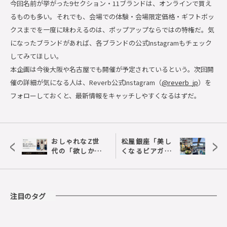
今回名前が挙がった9セクション・11ブランドは、オンラインで買え
るものも多い。それでも、会場での体験・会場限定価格・ギフトボッ
クスまでを一度に味わえるのは、ポップアップならではの特権だ。気
になったブランドがあれば、各ブランドの公式Instagramもチェック
してみてほしい。
本企画は今後大阪や名古屋でも開催が予定されているという。次回開
催の詳細が気になる人は、Reverb公式Instagram（
@reverb_jp
）を
フォローしておくと、最新情報をキャッチしやすくなるはずだ。
<
>
おしゃれなZ世
松屋銀座「美し
代の「欲しかっ
くなるビアガー
たのに、買わな
デン2026」｜今
かった」コスメ
年のテーマは
に関する街頭イ
「メキシカン」
ンタビュー調査
こだわりの食と
注目のタグ
空間を徹底解説