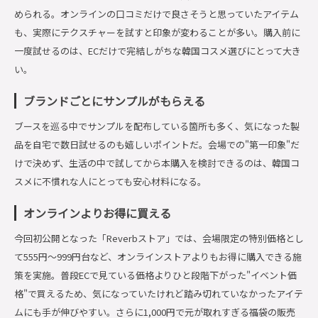
められる。オンラインの口コミだけで良さそうと思っていたアイテム
も、実際にテクスチャーを試すと印象が変わることが多い。購入前に
一度試せるのは、ECだけで完結しがちな韓国コスメ選びにとって大き
い。
ブランドごとにサンプルがもらえる
ブースを巡る中でサンプルを配布している箇所も多く、気になった製
品を自宅で数日試せるのも嬉しいポイントだ。会場での"第一印象"だ
けで決めず、生活の中で試してから本購入を検討できるのは、韓国コ
スメに不慣れな人にとっても安心材料になる。
オンラインよりお得に買える
今回初公開となった「Reverbストア」では、会場限定の特別価格とし
て555円〜999円台など、オンラインストアよりもお得に購入できる施
策を実施。普段ECで見ている価格よりひと段階下がった"イベント価
格"で買えるため、気になっていたけれど踏み切れていなかったアイテ
ムにも手が伸びやすい。さらに1,000円で元が取れすぎる福袋の販売