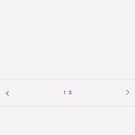
‹
›
1
2