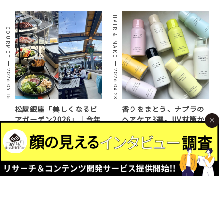
HAIR & MAKE
GOURMET
2026.06.15
2026.04.28
松屋銀座「美しくなるビ
香りをまとう、ナプラの
アガーデン2026」｜今年
ヘアケア3選。UV対策か
のテーマは「メキシカ
らスタイリングまで、こ
ン」こだわりの食と空間
れ1本で。【ビューティー
を徹底解説
トレンド｜ピックアッ
プ】
FASHION
FASHION