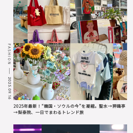
FASHION
2025.09.16
2025年最新！“韓国・ソウルの今”を凝縮。聖水→狎鴎亭
→梨泰院、一日でまわるトレンド旅