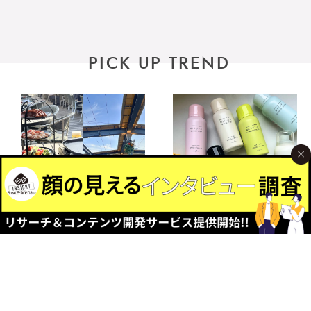
PICK UP TREND
2026.06.15
2026.04.28
松屋銀座「美しくなるビ
香りをまとう、ナプラの
アガーデン2026」｜今年
ヘアケア3選。UV対策か
のテーマは「メキシカ
らスタイリングまで、こ
ン」こだわりの食と空間
れ1本で。【ビューティー
を徹底解説
トレンド｜ピックアッ
プ】