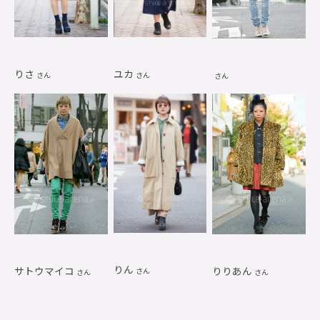
りさ
ユカ
さん
さん
さん
りん
サトウマイコ
りりあん
さん
さん
さん