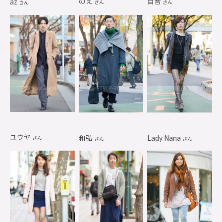
のえ
百音
az
さん
さん
さん
ユウヤ
和弘
Lady Nana
さん
さん
さん