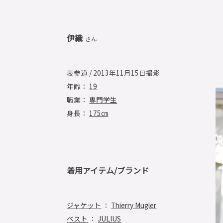
伊織
さん
表参道 / 2013年11月15日撮影
年齢：
19
職業：
専門学生
身長：
175㎝
着用アイテム/ブランド
ジャケット
：
Thierry Mugler
ベスト
：
JULIUS