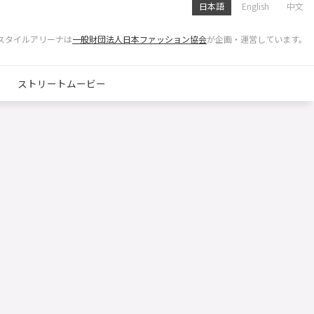
日本語
English
中文
スタイルアリーナは
一般財団法人日本ファッション協会
が企画・運営しています。
ストリートムービー