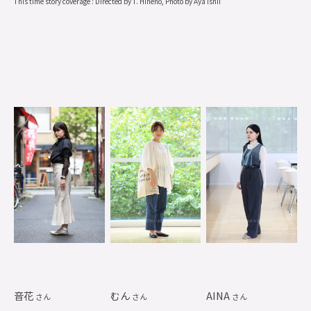
This time story coverage : Directed by T. Hineno, Photo by Aya Ishii
音花
むん
AINA
さん
さん
さん