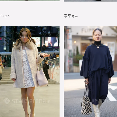
via
宗幸
さん
さん