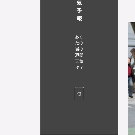
気
予
報
あな
たの
街の
週間
天気
は？