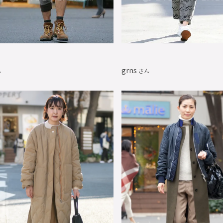
grns
ん
さん