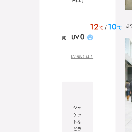
日(木)
さ
12
10
℃
℃
0
UV
雨
UV指数とは？
ジャ
ケッ
トな
どラ