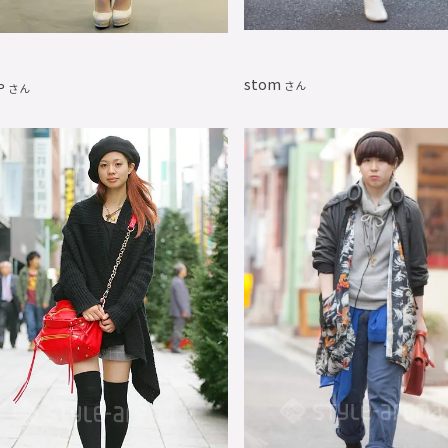
stom
や
さん
さん