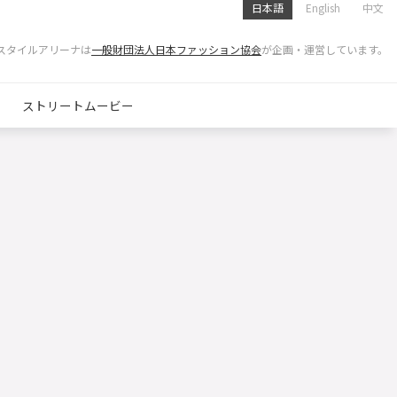
日本語
English
中文
スタイルアリーナは
一般財団法人日本ファッション協会
が企画・運営しています。
ストリートムービー