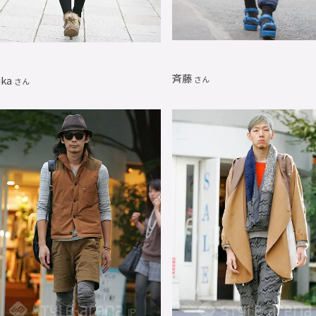
斉藤
uka
さん
さん