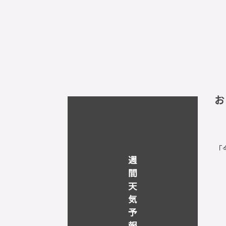
お
「
週
間
天
気
予
報