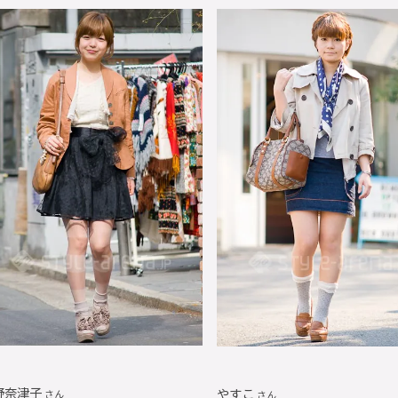
野奈津子
やすこ
さん
さん