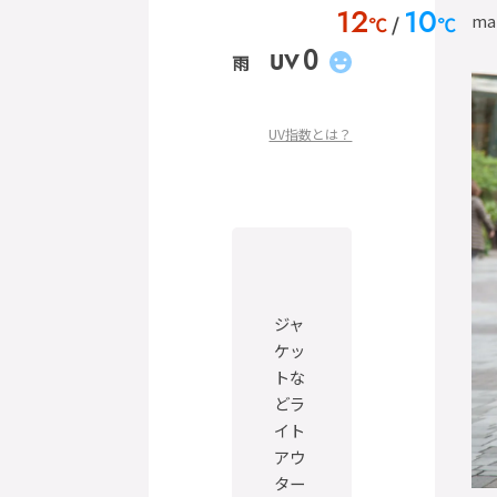
12
10
ma
℃
℃
0
UV
雨
UV指数とは？
ジャ
ケッ
トな
どラ
イト
アウ
ター