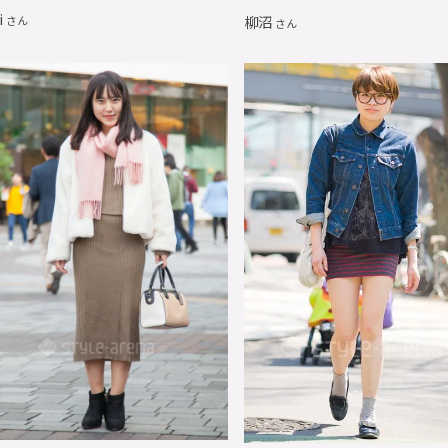
i
柳沼
さん
さん