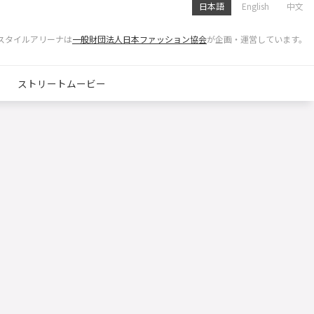
日本語
English
中文
スタイルアリーナは
一般財団法人日本ファッション協会
が企画・運営しています。
ストリートムービー