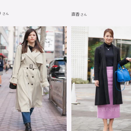
り
直香
さん
さん