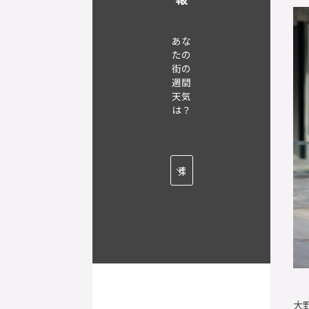
あな
たの
街の
週間
天気
は？
大