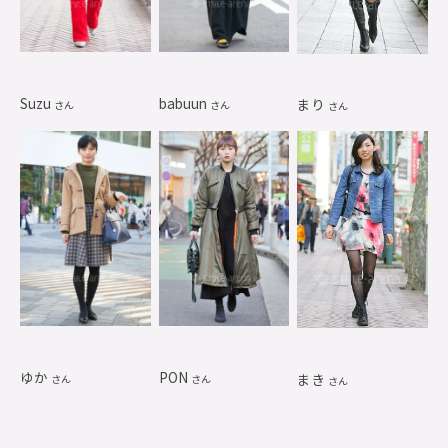
Suzu
babuun
まり
さん
さん
さん
ゆか
PON
まき
さん
さん
さん