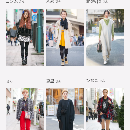
入夏
ヨシム
showgo
さん
さん
さん
ひなこ
京里
さん
さん
さん