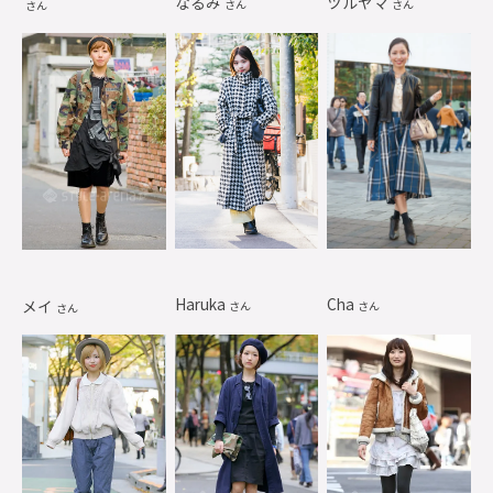
なるみ
ツルヤマ
さん
さん
さん
Haruka
Cha
メイ
さん
さん
さん