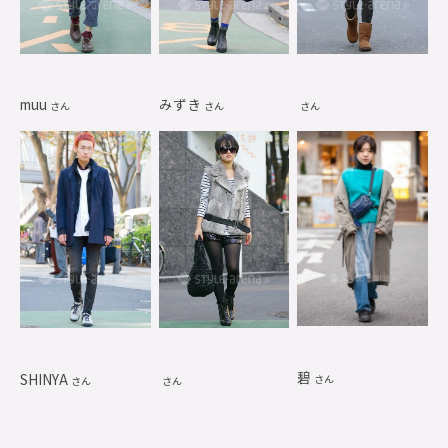
muu
みずき
さん
さん
さん
碧
SHINYA
さん
さん
さん