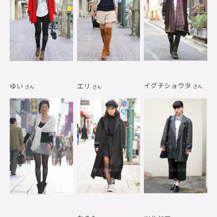
イグチショウタ
ゆい
エリ
さん
さん
さん