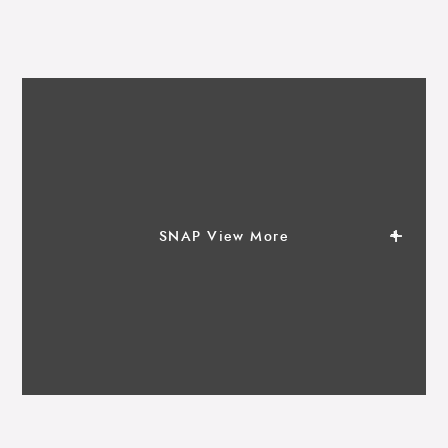
SNAP View More