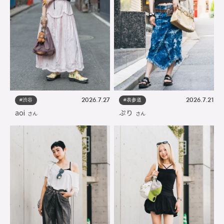
#渋谷
#表参道
2026.7.27
2026.7.21
aoi
ぷり
さん
さん