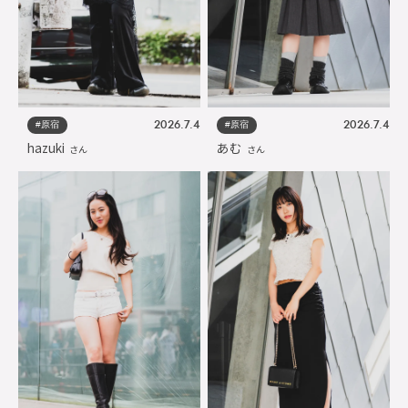
#原宿
#原宿
2026.7.4
2026.7.4
hazuki
あむ
さん
さん