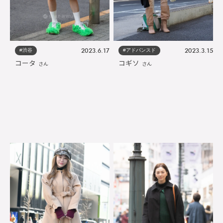
#渋谷
#アドバンスド
2023.6.17
2023.3.15
コータ
コギソ
さん
さん