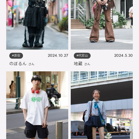
#原宿
#代官山
2024.10.27
2024.5.30
のぼるん
地蔵
さん
さん