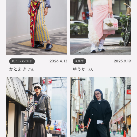
#アドバンスド
#原宿
2026.4.13
2025.9.19
かとまき
ゆうか
さん
さん