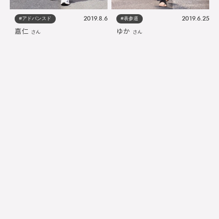
#アドバンスド
#表参道
2019.8.6
2019.6.25
嘉仁
ゆか
さん
さん