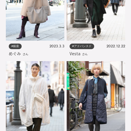
#銀座
#アドバンスド
2023.3.3
2022.12.22
めぐみ
Vesta
さん
さん