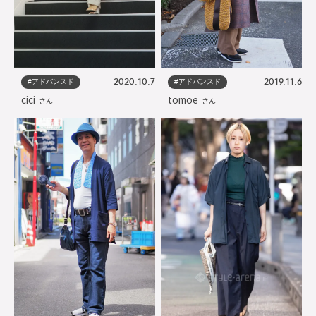
#アドバンスド
#アドバンスド
2020.10.7
2019.11.6
cici
tomoe
さん
さん