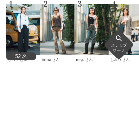
1
2
3
4
52 名
しおり
さん
Aoba
さん
miyu
さん
しおり
さん