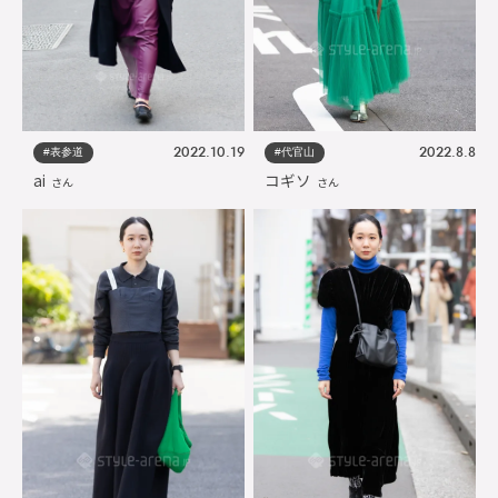
#表参道
#代官山
2022.10.19
2022.8.8
ai
コギソ
さん
さん