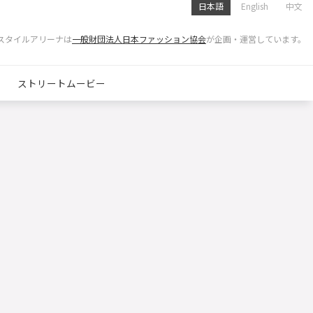
日本語
English
中文
スタイルアリーナは
一般財団法人日本ファッション協会
が企画・運営しています。
ストリートムービー