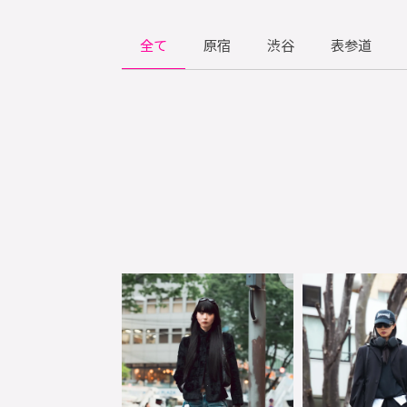
全て
原宿
渋谷
表参道