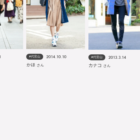
#代官山
1
2014.10.10
#代官山
2013.3.14
かほ
カナコ
さん
さん