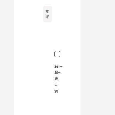
年
齢
〜
20〜
26〜
30〜
35
20
25
29
34
歳〜
歳
歳
歳
歳
未
満