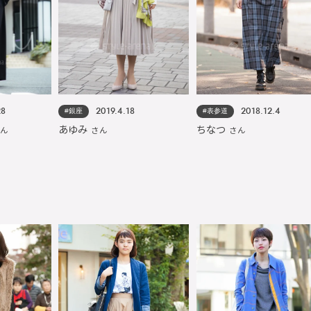
#銀座
#表参道
28
2019.4.18
2018.12.4
あゆみ
ちなつ
さん
さん
さん