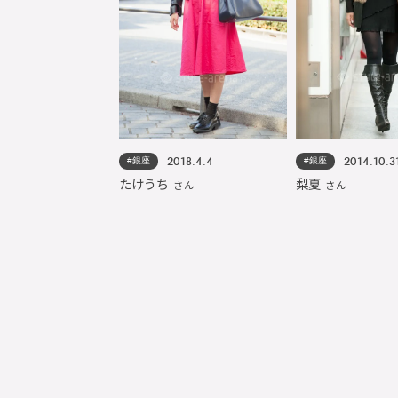
#銀座
#銀座
2018.4.4
2014.10.3
たけうち
梨夏
さん
さん