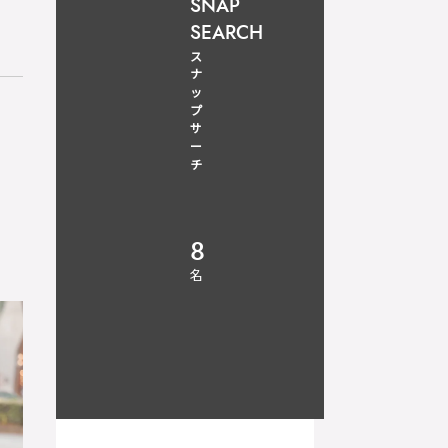
SNAP
SEARCH
ス
ナ
ッ
プ
サ
ー
チ
8
名