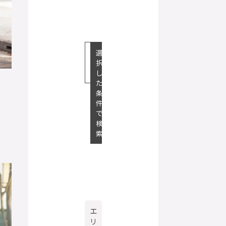
ク
選
リ
択
ア
し
た
条
件
で
検
索
エ
リ