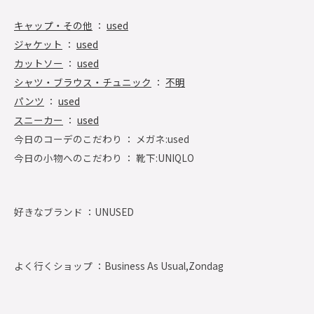
キャップ・その他
：
used
ジャケット
：
used
カットソー
：
used
シャツ・ブラウス・チュニック
：
不明
パンツ
：
used
スニーカー
：
used
今日のコーデのこだわり ： メガネ:used
今日の小物へのこだわり ： 靴下:UNIQLO
好きなブランド ：
UNUSED
よく行くショップ ：
Business As Usual,Zondag