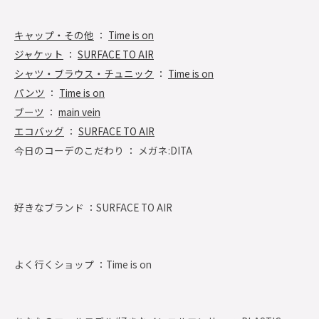
キャップ・その他
：
Time is on
ジャケット
：
SURFACE TO AIR
シャツ・ブラウス・チュニック
：
Time is on
パンツ
：
Time is on
ブーツ
：
main vein
エコバッグ
：
SURFACE TO AIR
今日のコーデのこだわり ： メガネ:DITA
好きなブランド ：
SURFACE TO AIR
よく行くショップ ：
Time is on