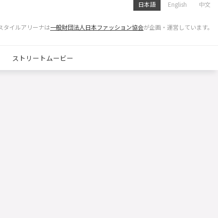
日本語
English
中文
スタイルアリーナは
一般財団法人日本ファッション協会
が企画・運営しています。
ストリートムービー