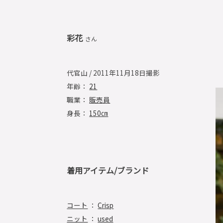
彩花
さん
代官山 / 2011年11月18日撮影
年齢：
21
職業：
販売員
身長：
150㎝
着用アイテム/ブランド
コート
：
Crisp
ニット
：
used