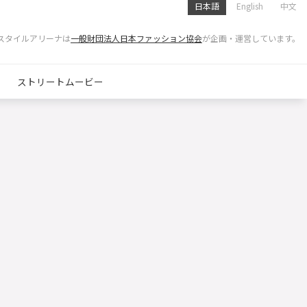
日本語
English
中文
スタイルアリーナは
一般財団法人日本ファッション協会
が企画・運営しています。
ストリートムービー