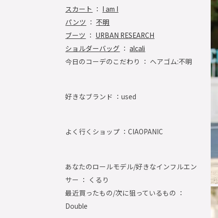
スカート
：
I am I
パンツ
：
不明
ブーツ
：
URBAN RESEARCH
ショルダーバッグ
：
alcali
今日のコーデのこだわり ： ヘアゴム:不明
好きなブランド ：
used
よく行くショップ ：
CIAOPANIC
あなたのロールモデル/好きなインフルエン
サー ： くるり
最近買ったもの/次に狙っているもの ：
Double