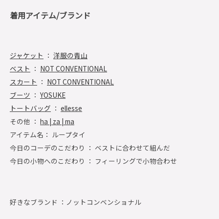
着用アイテム/ブランド
ジャケット
：
洋服の青山
ベスト
：
NOT CONVENTIONAL
スカート
：
NOT CONVENTIONAL
ブーツ
：
YOSUKE
トートバッグ
：
ellesse
その他 ：
ha | za | ma
アイテム名： ループタイ
今日のコーデのこだわり ： ベストに合わせて組んだ
今日の小物へのこだわり ： フィーリングで小物合わせ
好きなブランド ：
ノットコンベンショナル