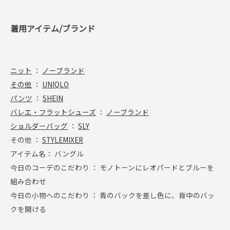
着用アイテム/ブランド
ニット
：
ノーブランド
その他
：
UNIQLO
パンツ
：
SHEIN
バレエ・フラットシューズ
：
ノーブランド
ショルダーバッグ
：
SLY
その他 ：
STYLEMIXER
アイテム名： バングル
今日のコーデのこだわり ： モノトーンにレオパードとブルーを
組み合わせ
今日の小物へのこだわり ： 青のバックを差し色に、背中のバッ
クを開ける