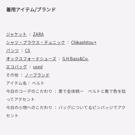
着用アイテム/ブランド
ジャケット
：
ZARA
シャツ・ブラウス・チュニック
：
Chikashitsu +
パンツ
：
CS
オックスフォードシューズ
：
G.H.Bass&Co.
エコバッグ
：
used
その他 ：
ノーブランド
アイテム名： ベルト
今日のコーデのこだわり ： 黒で全体統一 ベルトと靴で色を拾
ってアクセント
今日の小物へのこだわり ： バッグについてるピンバッジでアク
セント