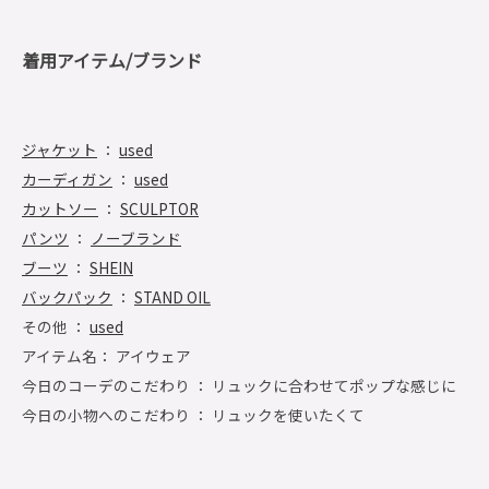
着用アイテム/ブランド
ジャケット
：
used
カーディガン
：
used
カットソー
：
SCULPTOR
パンツ
：
ノーブランド
ブーツ
：
SHEIN
バックパック
：
STAND OIL
その他 ：
used
アイテム名： アイウェア
今日のコーデのこだわり ： リュックに合わせてポップな感じに
今日の小物へのこだわり ： リュックを使いたくて