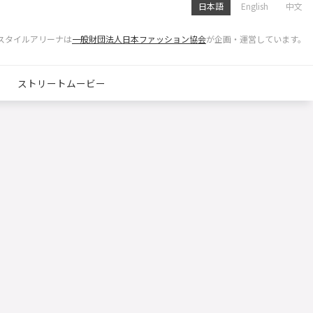
日本語
English
中文
スタイルアリーナは
一般財団法人日本ファッション協会
が企画・運営しています。
ストリートムービー