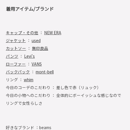
着用アイテム/ブランド
キャップ・その他
：
NEW ERA
ジャケット
：
used
カットソー
：
無印良品
パンツ
：
Levi's
ローファー
：
VANS
バックパック
：
mont-bell
リング ：
whim
今日のコーデのこだわり ： 差し色で赤（リュック）
今日の小物へのこだわり ： 全体的にボーイッシュな感じなので
リングで女性らしさ
好きなブランド ：
beams