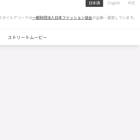
日本語
English
中文
スタイルアリーナは
一般財団法人日本ファッション協会
が企画・運営しています。
ストリートムービー