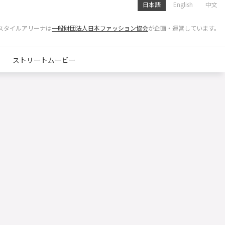
日本語
English
中文
スタイルアリーナは
一般財団法人日本ファッション協会
が企画・運営しています。
ストリートムービー