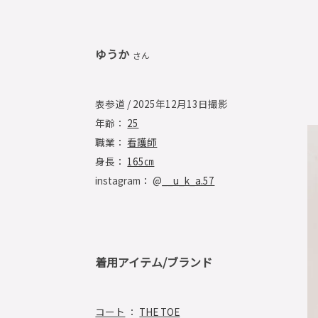
ゆうか
さん
表参道 / 2025年12月13日撮影
年齢：
25
職業：
看護師
身長：
165㎝
instagram： @
__u_k_a.57
着用アイテム/ブランド
コート
：
THE TOE