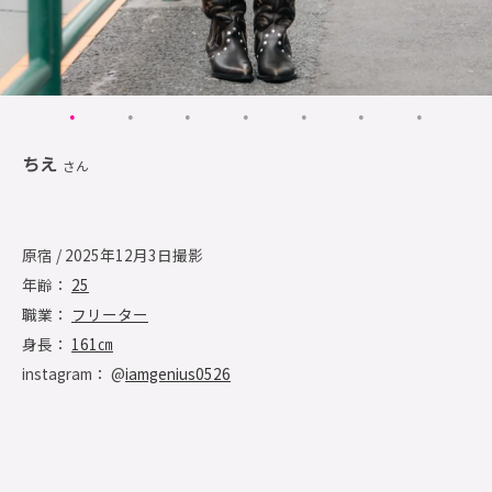
ちえ
さん
原宿 / 2025年12月3日撮影
年齢：
25
職業：
フリーター
身長：
161㎝
instagram： @
iamgenius0526