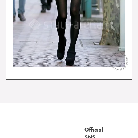
＞
Official
SNS