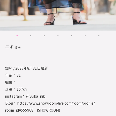
ニキ
さん
銀座 / 2025年8月31日撮影
年齢： 31
職業：
身長： 157㎝
instagram： @
yuika_niki
Blog：
https://www.showroom-live.com/room/profile?
room_id=555968 (SHOWROOM)