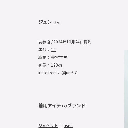
ジュン
さん
表参道 / 2024年10月24日撮影
年齢：
19
職業：
美容学生
身長：
179㎝
instagram： @
jun.6.7
着用アイテム/ブランド
ジャケット
：
used