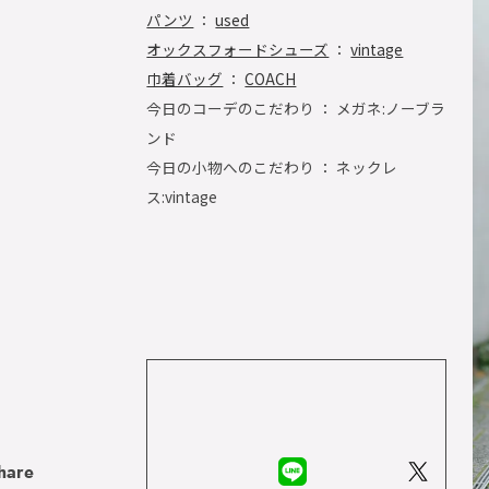
パンツ
：
used
オックスフォードシューズ
：
vintage
巾着バッグ
：
COACH
今日のコーデのこだわり ： メガネ:ノーブラ
ンド
今日の小物へのこだわり ： ネックレ
ス:vintage
hare