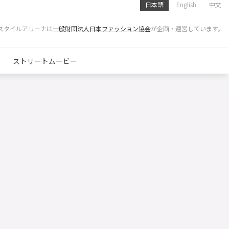
日本語
English
中文
スタイルアリーナは
一般財団法人日本ファッション協会
が企画・運営しています。
ストリートムービー