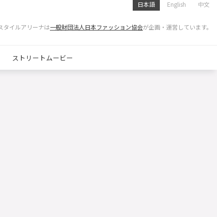
日本語
English
中文
スタイルアリーナは
一般財団法人日本ファッション協会
が企画・運営しています。
ストリートムービー