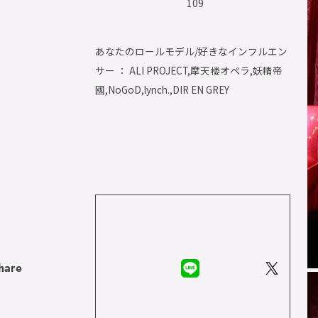
109
あなたのロールモデル/好きなインフルエン
サー ： ALI PROJECT,摩天楼オペラ,妖精帝
國,NoGoD,lynch.,DIR EN GREY
hare