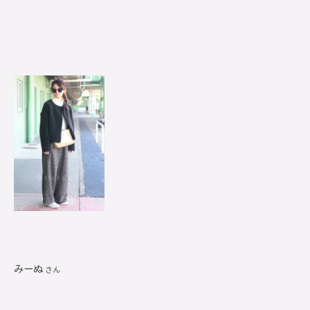
みーぬ
さん