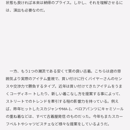
状態も良ければ本来は納得のプライス。しかし、それを理解させるに
は、演出も必要なのだ。
一方、もう1つの潮流である安くて質の良い古着。こちらは店の雰
囲気より実際のアイテム重視で、買い付けに行くバイヤーさんのセン
スや交渉力で勝負するタイプ。近年は買い付けてきたアイテムをうま
くコーディネー トしたり、新しい着こなし方を提案する事によって、
ストリートでのトレンドを牽引する程の影響力を持っている。例え
ば、昨年ヒットしたスカジャンやMA-1、ベロアパンツにキャミソール
の重ね着などは、すべて古着屋発信 のものだった。今年もまたスカー
フベルトやシャツビスチェなど様々な提案をしているようだ。