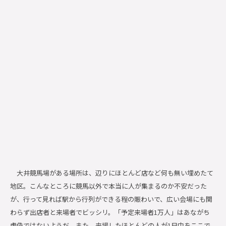
大井競馬場がある場所は、辺りにほとんど店など何も無い埋めたて
地区。こんなところに競馬以外で本当に人が集まるのか不安だった
が、行って見れば駅から行列ができる程の賑わいで、広い会場にも関
わらず出店者と来場者でビッシリ。「予定来場者1万人」はあながち
虚偽ではないようだ。また、来場したほとんどの人が1日中をここで