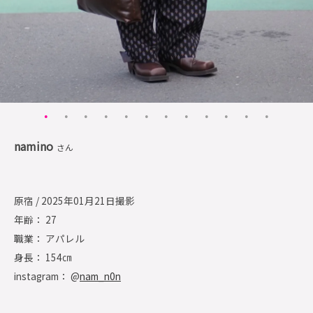
namino
さん
原宿 / 2025年01月21日撮影
年齢： 27
職業： アパレル
身長： 154㎝
instagram： @
nam_n0n