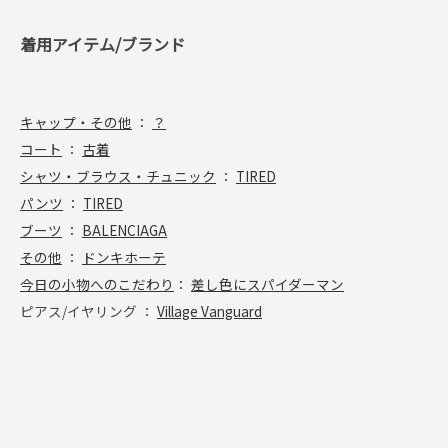
着用アイテム/ブランド
キャップ・その他
：
？
コート
：
古着
シャツ・ブラウス・チュニック
：
TIRED
パンツ
：
TIRED
ブーツ
：
BALENCIAGA
その他
：
ドンキホーテ
今日の小物へのこだわり
：
差し色にスパイダーマン
ピアス/イヤリング ：
Village Vanguard