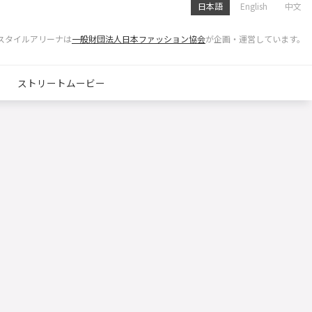
日本語
English
中文
スタイルアリーナは
一般財団法人日本ファッション協会
が企画・運営しています。
ストリートムービー