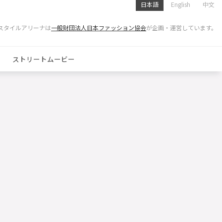
日本語
English
中文
スタイルアリーナは
一般財団法人日本ファッション協会
が企画・運営しています。
ストリートムービー